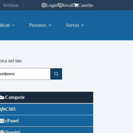
Webinar
Login
Recall
Carrello
dicati
Proxmox
Servizi
rca nel sito
Categorie
CMS
cPanel
Domini