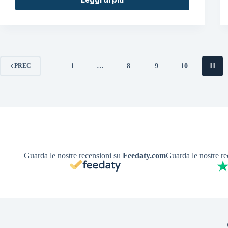
1
…
8
9
10
11
PREC
Guarda le nostre recensioni su
Feedaty.com
Guarda le nostre r