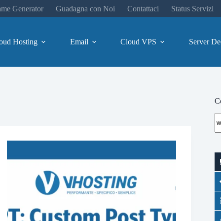
me Generator
Guadagna con Noi
Contattaci
Status Servizi
oud Hosting
Email
Cloud VPS
Server De
Ce