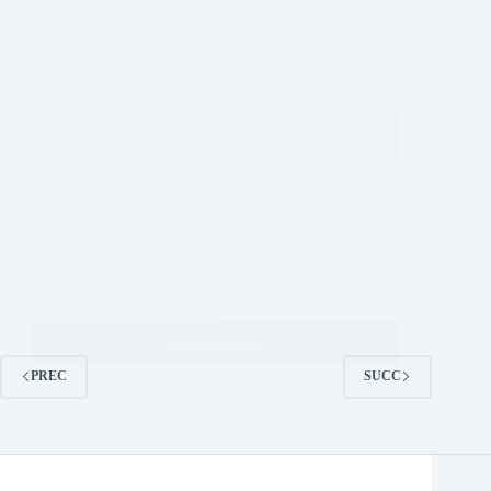
CMS
15 Novembre 2025
ToC – Table of Contents
ToC – Table of Contents Ottimizzare i contenuti per
fornire al proprio target di riferimento informazioni e
risposte complete e facili da reperire è forse l’aspetto
più importante da tenere…
Leggi di più
PREC
SUCC