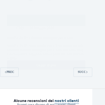
CMS
26 Maggio 2026
WebP e AVIF: I formati immagine per il web
WebP e AVIF: tutto quello che c’è da sapere sui più
moderni formati immagine per il web Siti web, blog
e e-commerce traggono buona parte del loro fascino
e della…
Leggi di più
PREC
SUCC
Alcune recensioni dei
nostri clienti
Scopri cosa dicono di noi i nostri clienti