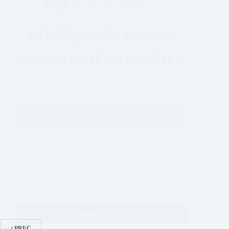
CMS
10 Luglio 2026
LiteSpeed: Come velocizzare il tuo sito web
LiteSpeed: un po’ di storia Lanciato sul mercato agli
inizi del 2000, questo potente programma è riuscito,
poco alla volta, a guadagnarsi un posto di tutto
rispetto, tanto da essere…
Leggi di più
PREC