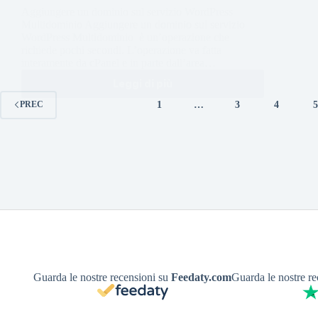
Aggiungere un dominio sul servizio WordPress
Multidominio Aggiungere un dominio sul servizio
WordPress Multidominio è un’operazione che
richiede pochi secondi. L’operazione va fatta
interamente da cPanel e in parte dall’area…
Leggi di più
1
…
3
4
PREC
Guarda le nostre recensioni su
Feedaty.com
Guarda le nostre r