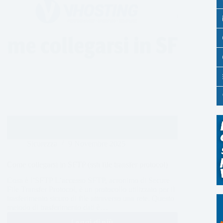
Sicurezza
9 Novembre 2025
Come collegarsi in SFTP (ssh file transfer protocol)
Cosa è l’SFTP L’accesso SFTP, acronimo di Secure
File Transfer Protocol, è un protocollo utilizzato per il
trasferimento sicuro di file attraverso una rete. Questo
metodo di trasferimento dati è…
Leggi di più