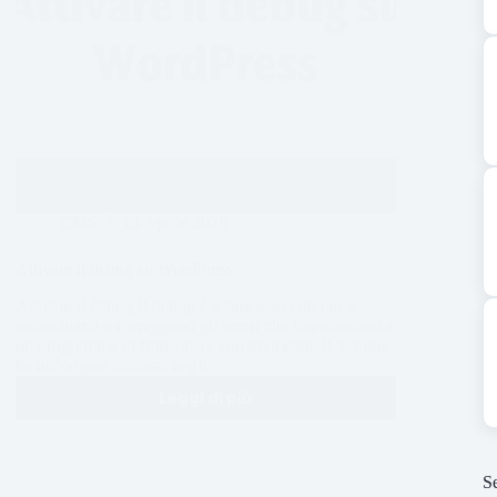
CMS
13 Aprile 2026
Attivare il debug su WordPress
Attivare il debug Il debug è il processo con cui si
individuano e correggono gli errori che impediscono a
un programma di funzionare correttamente. Il termine
ha un’origine curiosa: negli…
Leggi di più
Se