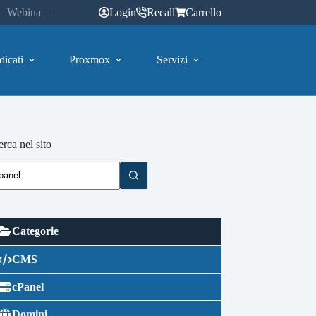
Webinar
Login
Recall
Carrello
dicati
Proxmox
Servizi
rca nel sito
Categorie
CMS
cPanel
Domini