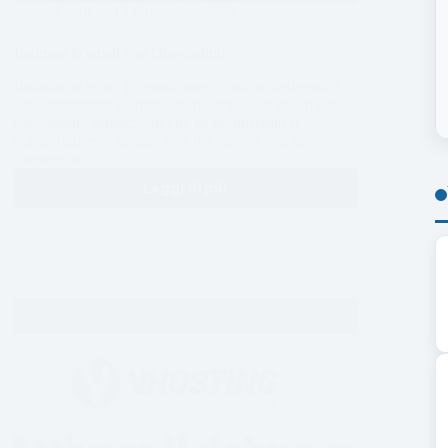
Email
15 Novembre 2025
Inoltrare le email con Directadmin
Inoltrare le email L’operazione di inoltro delle email,
apparentemente elementare, nasconde un insieme di
meccanismi protocollari che ne definiscono il
comportamento in ogni fase del ciclo di vita del
messaggio.…
Leggi di più