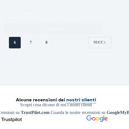
comunemente chiamato HSTS, è un meccanismo in
grado di migliorare la sicurezza del tuo sito web.
Questa tecnologia serve per evitare il reindirizzamento
(downgrade)…
Leggi di più
5
6
7
8
SUCC
Alcune recensioni dei
nostri clienti
Scopri cosa dicono di noi i nostri clienti
ecensioni su
TrustPilot.com
Guarda le nostre recensioni su
GoogleMyB