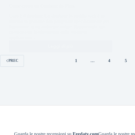
Come creare un Database da Plesk
Cosa è il database Un database in ambito web è un
sistema di gestione dati progettato specificamente per
funzionare in un ambiente online. Rappresenta una
componente fondamentale delle moderne
applicazioni…
Leggi di più
1
…
4
5
PREC
Guarda le nostre recensioni su
Feedaty.com
Guarda le nostre r