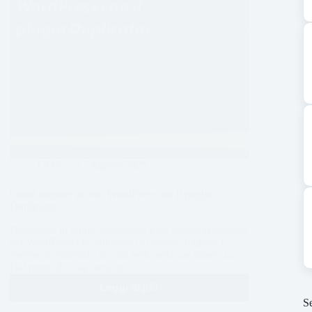
CMS
17 Agosto 2025
Come migrare un sito WordPress con il plugin
Duplicator
Duplicator in pillole Duplicator è un plugin sviluppato
per WordPress che consente di copiare, migrare e
mettere in sicurezza un sito web nella sua interezza.
Dal punto di vista tecnico…
Leggi di più
Se