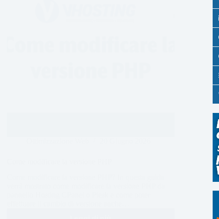
Ottimizzazione Web
20 Giugno 2026
Come modificare la versione PHP
Come modificare la versione PHP? In questa guida
verrà mostrato come modificare la versione PHP da
pannello Hosting CPanel o Plesk e come poter
effettuare il cambio di versione anche…
Leggi di più