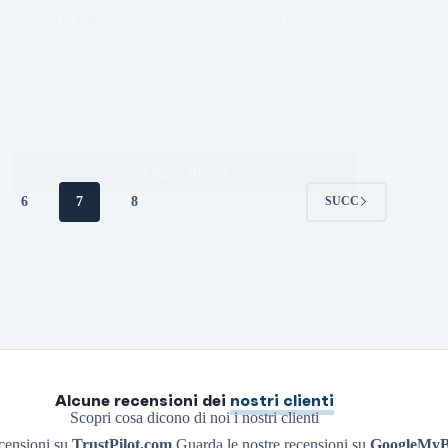
WP-CLI: Gestire il proprio sito WordPress da
terminale
Introduzione a WP-Cli WP-CLI, ossia WordPress
Command-Line Interface che, tradotto in italiano,
significa Interfaccia a Riga di Comando per
WordPress, è nato per supportare il lavoro degli
sviluppatori, ma anche…
Leggi di più
6
7
8
SUCC
Alcune recensioni dei
nostri clienti
Scopri cosa dicono di noi i nostri clienti
ecensioni su
TrustPilot.com
Guarda le nostre recensioni su
GoogleMyB