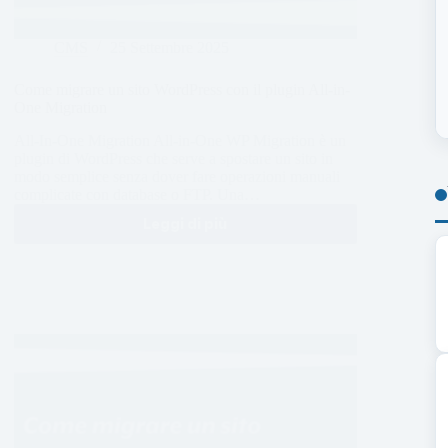
CMS
25 Settembre 2025
Come migrare un sito WordPress con il plugin All-in-
One Migration
All-In-One Migration All-in-One WP Migration è un
plugin di WordPress che serve a spostare un sito in
modo semplice senza dover fare operazioni manuali
complicate con database o FTP. Una…
Leggi di più