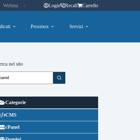
Webinar
Login
Recall
Carrello
dicati
Proxmox
Servizi
rca nel sito
Categorie
CMS
cPanel
Domini