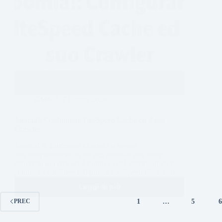
CMS
7 Luglio 2026
Joomla!: Configurare LiteSpeed Cache ed il suo
Crawler
Joomla! & LiteSpeed Quando si lavora
sull’ottimizzazione di un sito Joomla! una delle
soluzioni più efficaci è l’utilizzo del sistema di cache
fornito da LiteSpeed. Il plugin LiteSpeed Cache for…
Leggi di più
1
…
5
PREC