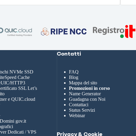
Contatti
dischi NVMe SSD
FAQ
LiteSpeed Cache
Blog
 QUIC/HTTP3
Mappa del sito
rtificato SSL Let’s
Promozioni in corso
ito
Name Generator
tner e QUIC.cloud
Guadagna con Noi
r
Contattaci
Status Servizi
e
Webinar
 Domini gov.it
grafici
rver Dedicati / VPS
Privacy & Cookie