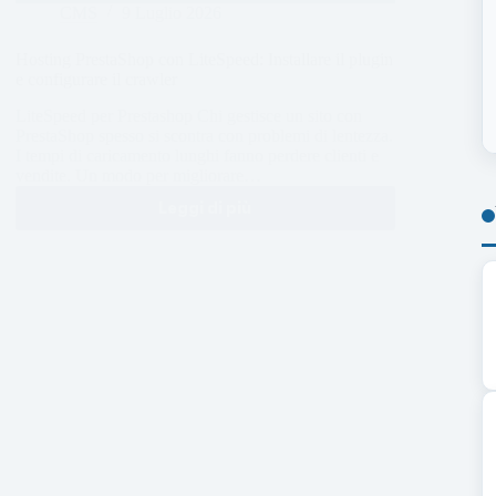
CMS
9 Luglio 2026
Hosting PrestaShop con LiteSpeed: Installare il plugin
e configurare il crawler
LiteSpeed per Prestashop Chi gestisce un sito con
PrestaShop spesso si scontra con problemi di lentezza.
I tempi di caricamento lunghi fanno perdere clienti e
vendite. Un modo per migliorare…
Leggi di più