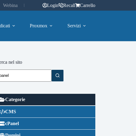
Webinar
Login
Recall
Carrello
dicati
Proxmox
Servizi
rca nel sito
Categorie
CMS
cPanel
Domini