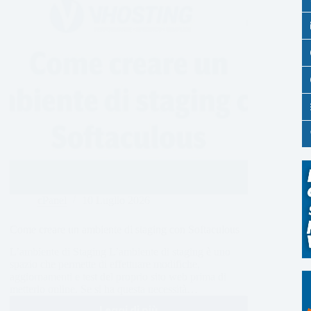
cPanel
10 Luglio 2026
Come creare un ambiente di staging con Softaculous
L’ambiente di Staging L’ambiente di staging è uno
spazio che permette di effettuare modifiche,
aggiornamenti e test del proprio sito web prima di
metterlo online. Se si ha questa necessità…
Leggi di più