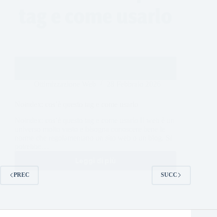
Ottimizzazione Web
28 Febbraio 2026
Noindex: cos’è questo tag e come usarlo
Noindex: cos’è questo tag e come usarlo Il web è un
universo molto vasto e bisogna conoscere bene le
norme che regolamentano un sito web o un blog. Si
potrebbe…
Leggi di più
PREC
SUCC