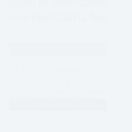
Ottimizzazione Web
26 Ottobre 2025
Pagina in costruzione: come realizzarla bene
Pagina in costruzione: come realizzarla bene Una
pagina in costruzione è molto più di un semplice
avviso: è una dichiarazione di intenti, un’opportunità
per mostrare professionalità e mantenere alta la…
Leggi di più