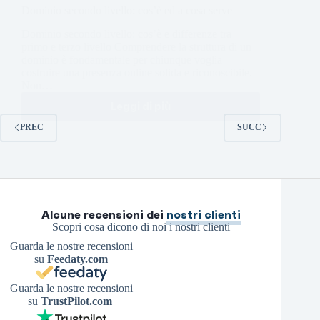
Dominio secondo livello: cos’è ed a cosa serve
Dominio secondo livello: cos’è e differenze tra
primo e terzo livello Comprendere la struttura di un
dominio è fondamentale per chiunque voglia
costruire una presenza online solida e riconoscibile.
Non…
Leggi di più
PREC
SUCC
Alcune recensioni dei
nostri clienti
Scopri cosa dicono di noi i nostri clienti
Guarda le nostre recensioni
su
Feedaty.com
Guarda le nostre recensioni
su
TrustPilot.com