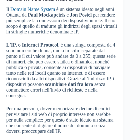
Il
Domain Name System
è un sistema ideato negli anni
Ottanta da
Paul Mockapetris
e
Jon Postel
per rendere
più semplice la connessioni dei dispositivi in rete. Il suo
scopo è quello di tradurre gli indirizzi degli spazi virtuali
in stringhe numeriche denominate IP.
L’IP, o Internet Protocol
, è una stringa composta da 4
serie numeriche di una, due o tre cifre separate dal
punto e il cui valore può andare da 0 a 255; questa serie
di numeri, che può essere statica o dinamica, nonché
pubblica o privata, consente ai dispositivi di navigare
tanto nelle reti locali quanto su internet, e di essere
riconosciuti da altri dispositivi. Grazie all’indirizzo IP, i
dispositivi possono
scambiare dati fra loro
senza
commettere errori nell’invio di richieste e nella
consegna.
Per una persona, dover memorizzare decine di codici
per visitare i siti web di proprio interesse non sarebbe
per nulla semplice; per questo è stato ideato un sistema
che consente di digitare il nome del dominio senza
doversi preoccupare dell’IP.