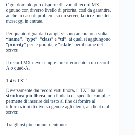
Ogni dominio può disporre di svariati record MX,
ognuno con diverso livello di priorità, così da garantire,
anche in caso di problemi su un server, la ricezione dei
messaggi in entrata.
Per quanto riguarda i campi, vi sono ancora una volta
“name”,
“
type
”, “
class
” e “
ttl
”, ai quali si aggiungono
“
priority
” per le priorità, e “
rdate
” per il nome del
server.
Il record MX deve sempre fare riferimento a un record
A o quad-A.
1.4.6
TXT
Diversamente dai record visti finora, il TXT ha una
struttura più libera
, non limitata da specifici campi, e
permette di inserire del testo al fine di fornire al
informazioni di diverso genere agli utenti, al client o al
server.
Tra gli usi più comuni rientrano: