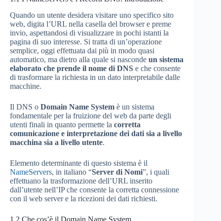
Quando un utente desidera visitare uno specifico sito
web, digita l’URL nella casella del browser e preme
invio, aspettandosi di visualizzare in pochi istanti la
pagina di suo interesse. Si tratta di un’operazione
semplice, oggi effettuata dai più in modo quasi
automatico, ma dietro alla quale si nasconde
un sistema
elaborato che prende il nome di DNS
e che consente
di trasformare la richiesta in un dato interpretabile dalle
macchine.
Il DNS o
Domain Name System
è un sistema
fondamentale per la fruizione del web da parte degli
utenti finali in quanto permette la
corretta
comunicazione e interpretazione dei dati sia a livello
macchina sia a livello utente
.
Elemento determinante di questo sistema è il
NameServers
, in italiano “
Server di Nomi
”, i quali
effettuano la trasformazione dell’URL inserito
dall’utente nell’IP che consente la corretta connessione
con il web server e la ricezioni dei dati richiesti.
1.2
Che cos’è il Domain Name System