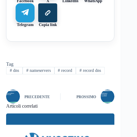
Facebook
X
LinkedIn
WhatsApp
Telegram
Copia link
Tag
#
dns
#
nameservers
#
record
#
record dns
PRECEDENTE
PROSSIMO
Articoli correlati