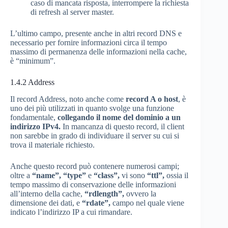
caso di mancata risposta, interrompere la richiesta
di refresh al server master.
L’ultimo campo, presente anche in altri record DNS e
necessario per fornire informazioni circa il tempo
massimo di permanenza delle informazioni nella cache,
è “minimum”.
1.4.2
Address
Il record Address, noto anche come
record A o host
, è
uno dei più utilizzati in quanto svolge una funzione
fondamentale,
collegando il nome del dominio a un
indirizzo IPv4.
In mancanza di questo record, il client
non sarebbe in grado di individuare il server su cui si
trova il materiale richiesto.
Anche questo record può contenere numerosi campi;
oltre a
“name”,
“type”
e
“class”,
vi sono
“ttl”,
ossia il
tempo massimo di conservazione delle informazioni
all’interno della cache,
“rdlength”,
ovvero la
dimensione dei dati, e
“rdate”,
campo nel quale viene
indicato l’indirizzo IP a cui rimandare.