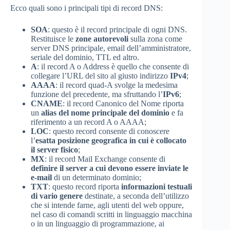
Ecco quali sono i principali tipi di record DNS:
SOA
: questo è il record principale di ogni DNS.
Restituisce le
zone autorevoli
sulla zona come
server DNS principale, email dell’amministratore,
seriale del dominio, TTL ed altro.
A
: il record A o Address è quello che consente di
collegare l’URL del sito al giusto indirizzo
IPv4
;
AAAA
: il record quad-A svolge la medesima
funzione del precedente, ma sfruttando l’
IPv6
;
CNAME
: il record Canonico del Nome riporta
un
alias del nome principale del dominio
e fa
riferimento a un record A o AAAA;
LOC
: questo record consente di conoscere
l’
esatta posizione geografica in cui è collocato
il server fisico
;
MX
: il record Mail Exchange consente di
definire il server a cui devono essere inviate le
e-mail
di un determinato dominio;
TXT
: questo record riporta
informazioni testuali
di vario genere
destinate, a seconda dell’utilizzo
che si intende farne, agli utenti del web oppure,
nel caso di comandi scritti in linguaggio macchina
o in un linguaggio di programmazione, ai