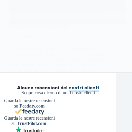
I NameServers e i Record DNS
Domini
I NameServers e i Record DNS: Introduzione
Quando un utente desidera visitare uno specifico sito
web, digita l’URL nella casella del browser e preme
invio, aspettandosi di visualizzare in pochi istanti la
pagina di suo interesse. Si tratta di un’operazione…
Antonello S.
11 Agosto 2022
Alcune recensioni dei
nostri clienti
Scopri cosa dicono di noi i nostri clienti
Guarda le nostre recensioni
su
Feedaty.com
Guarda le nostre recensioni
su
TrustPilot.com