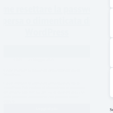
CMS
23 Maggio 2026
Come resettare la password persa/dimenticata di
WordPress
Come resettare la password persa/dimenticata di
WordPress Può capitare di dimenticare la password
del proprio sito WP, sia per via di dimenticanza che
delle password automatiche che possono essere
difficili…
Leggi di più
Se