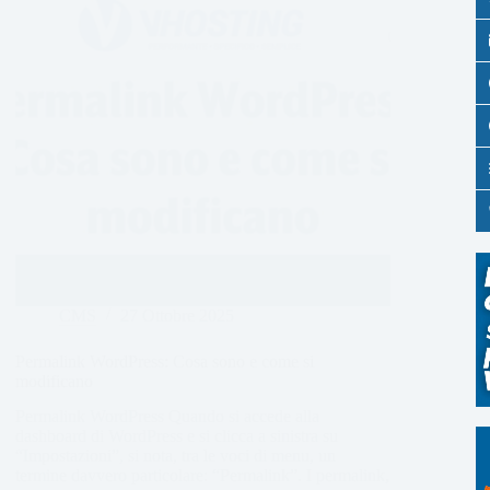
CMS
27 Ottobre 2025
Permalink WordPress: Cosa sono e come si
modificano
Permalink WordPress Quando si accede alla
dashboard di WordPress e si clicca a sinistra su
“Impostazioni”, si nota, tra le voci di menu, un
termine davvero particolare: “Permalink”. I permalink,