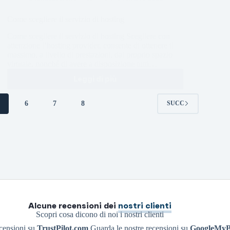
Come scegliere il servizio di hosting
Come scegliere il servizio di hosting Scegliere con
attenzione l’hosting provider, consente di ottenere il
massimo, a livello di prestazioni, dal proprio spazio
virtuale, nonché di avere a disposizione tutti…
Leggi di più
5
6
7
8
SUCC
Alcune recensioni dei
nostri clienti
Scopri cosa dicono di noi i nostri clienti
ecensioni su
TrustPilot.com
Guarda le nostre recensioni su
GoogleMyB