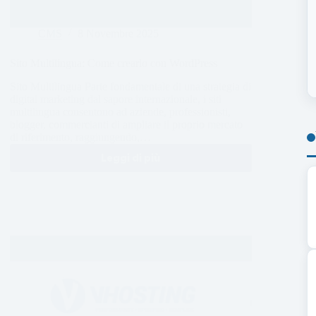
CMS
8 Novembre 2025
Sito Multilingua: Come crearlo con WordPress
Sito Multilingua Parte fondamentale di una strategia di
digital marketing dal sapore internazionale, i siti
multilingua consentono ad aziende, professionisti,
blogger, commercianti di ampliare il proprio mercato
di riferimento, raggiungendo,…
Leggi di più