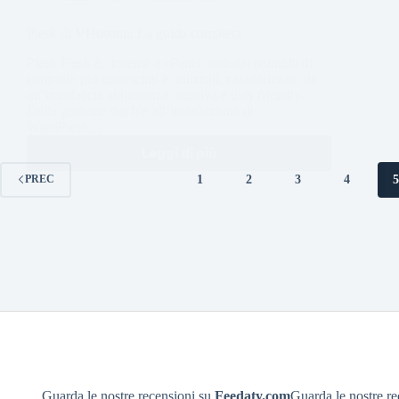
Plesk di VHosting: La guida completa
Plesk Plesk è, insieme a cPanel, uno dei pannelli di
controllo più conosciuti e utilizzati, caratterizzato da
un’interfaccia abbastanza intuitiva e user friendly.
Dalla gestione dei file all’installazione di
WordPress…
Leggi di più
1
2
3
4
PREC
Guarda le nostre recensioni su
Feedaty.com
Guarda le nostre r