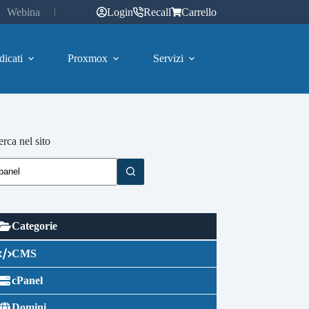
Webinar
Login
Recall
Carrello
dicati
Proxmox
Servizi
rca nel sito
Categorie
CMS
cPanel
Domini