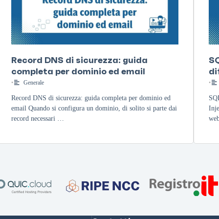
Record DNS di sicurezza: guida
SQ
completa per dominio ed email
di
•
Generale
•
Record DNS di sicurezza: guida completa per dominio ed
SQL
email Quando si configura un dominio, di solito si parte dai
Inj
record necessari …
web