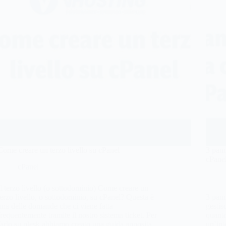
Come creare un terzo livello su cPanel
3 pann
cPane
cPanel
Il terzo livello (o sottodominio) Come creare un
terzo livello, o sottodominio, su cPanel? Questa è
3 pann
una delle domande che ci viene fatta
gestis
frequentemente tramite il nostro sistema ticket. Per
quanto
farlo su plesk abbiamo creato una guida apposita.
un’int