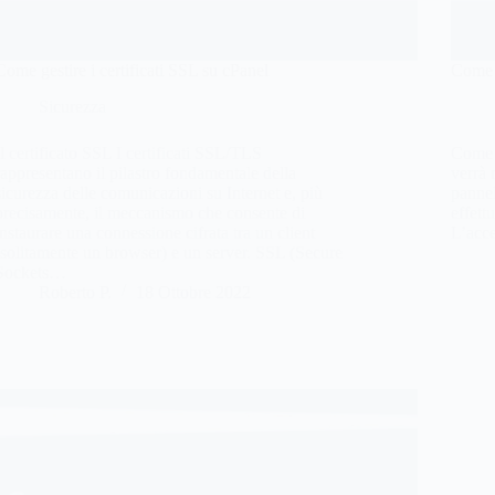
Come gestire i certificati SSL su cPanel
Come 
Sicurezza
Il certificato SSL I certificati SSL/TLS
Come 
rappresentano il pilastro fondamentale della
verrà 
sicurezza delle comunicazioni su Internet e, più
panne
precisamente, il meccanismo che consente di
effett
instaurare una connessione cifrata tra un client
L’acce
(solitamente un browser) e un server. SSL (Secure
Sockets…
Roberto P.
18 Ottobre 2022