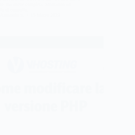
re, ma anche completa. Sfruttando un
lo di controllo,…
Antonello S.
15 Marzo 2023