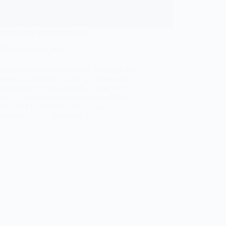
modificare la versione PHP
Ottimizzazione Web
modificare la versione PHP? In questa guida
mostrato come modificare la versione PHP da
llo Hosting CPanel o Plesk e come poter
uare il cambio di versione anche da SSH.
sso SSH è abilitato su tutti i piani…
Roberto P.
1 Settembre 2022