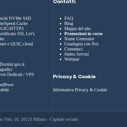
Contatti
dischi NVMe SSD
FAQ
LiteSpeed Cache
Blog
 QUIC/HTTP3
Mappa del sito
rtificato SSL Let’s
Promozioni in corso
ito
Name Generator
tner e QUIC.cloud
Guadagna con Noi
r
Contattaci
Status Servizi
e
Webinar
 Domini gov.it
grafici
rver Dedicati / VPS
Privacy & Cookie
rdPress
nibile
Informativa Privacy & Cookie
 Vito, 18, 20123 Milano - Capitale sociale: