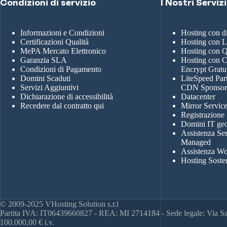
Condizioni di servizio
I Nostri Servizi
Informazioni e Condizioni
Hosting con 
Certificazioni Qualità
Hosting con 
MePA Mercato Elettronico
Hosting con
Garanzia SLA
Hosting con Ce
Condizioni di Pagamento
Encrypt Gratu
Domini Scaduti
LiteSpeed Par
Servizi Aggiuntivi
CDN Sponso
Dichiarazione di accessibilità
Datacenter
Recedere dal contratto qui
Mirror Servic
Registrazione
Domini IT geo
Assistenza Se
Managed
Assistenza Wo
Hosting Soste
© 2009-2025 VHosting Solution s.r.l
Partita IVA: IT06439660827 - REA: MI 2714184 - Sede legale: Via San
100.000,00 € i.v.