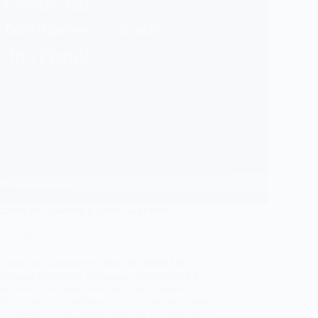
Creare un Database e utente da cPanel
cPanel
Creare un Database e utente da cPanel Un
database MySQL è un sistema che permette di
gestire dati in modo ordinato e relazionale.
“Relazionale” significa che i dati non sono sparsi
ma organizzati in tabelle collegate tra loro tramite