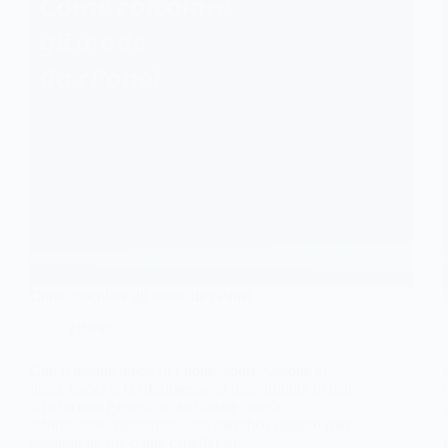
Come calcolare gli inode da cPanel
cPanel
Con il temine inode (o i-node, abbreviazione di
index node) si fa riferimento ad una struttura di dati
il cui scopo è quello di archiviare tutte le
informazioni riguardanti uno specifico oggetto (per
esempio un file o una cartella) su…