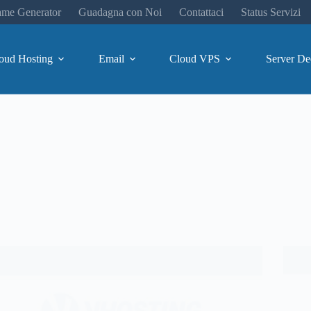
me Generator
Guadagna con Noi
Contattaci
Status Servizi
oud Hosting
Email
Cloud VPS
Server De