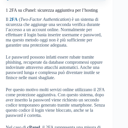
1
2FA su cPanel: sicurezza aggiuntiva per l’hosting
Il
2FA
(
Two-Factor Authentication
) è un sistema di
sicurezza che aggiunge una seconda verifica durante
l’accesso a un account online. Normalmente per
effettuare il login basta inserire username e password,
ma questo metodo oggi non è più sufficiente per
garantire una protezione adeguata.
Le password possono infatti essere rubate tramite
phishing, recuperate da database compromessi oppure
indovinate attraverso attacchi automatici. Anche una
password lunga e complessa può diventare inutile se
finisce nelle mani sbagliate.
Per questo motivo molti servizi online utilizzano il 2FA
come protezione aggiuntiva. Con questo sistema, dopo
aver inserito la password viene richiesto un secondo
codice temporaneo generato tramite smartphone. Senza
questo codice il login viene bloccato, anche se la
password è corretta.
Nel caso di
cPanel
, il 2FA rappresenta una misura di