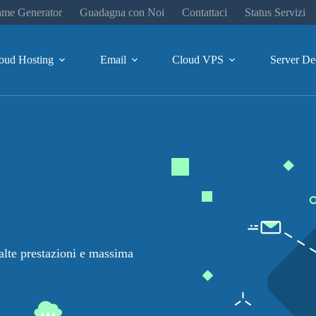
me Generator
Guadagna con Noi
Contattaci
Status Servizi
oud Hosting
Email
Cloud VPS
Server De
 alte prestazioni e massima