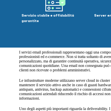
Servizio stabile e affidabilità
Server em
garantite
I servizi email professionali rappresentano oggi una comp
professionisti ed e-commerce. Non si tratta soltanto di ave
personalizzato, ma di garantire continuità operativa, sicurezz
comunicazioni quotidiane. Una email non consegnata può cau
clienti non ricevute o problemi amministrativi.
Le infrastrutture moderne utilizzano server cloud in cluster a
mantenere il servizio attivo anche in caso di guasti hardwar
antispam, antivirus, backup automatici e connessioni cifrat
comunicazioni aziendali riducendo il rischio di accessi non 
informazioni.
Uno degli aspetti più importanti riguarda la deliverability.