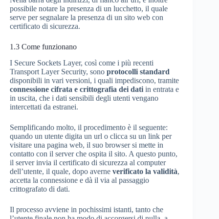
possibile notare la presenza di un lucchetto, il quale
serve per segnalare la presenza di un sito web con
certificato di sicurezza.
1.3
Come funzionano
I Secure Sockets Layer, così come i più recenti
Transport Layer Security, sono
protocolli standard
disponibili in vari versioni, i quali impediscono, tramite
connessione cifrata e crittografia dei dati
in entrata e
in uscita, che i dati sensibili degli utenti vengano
intercettati da estranei.
Semplificando molto, il procedimento è il seguente:
quando un utente digita un url o clicca su un link per
visitare una pagina web, il suo browser si mette in
contatto con il server che ospita il sito. A questo punto,
il server invia il certificato di sicurezza al computer
dell’utente, il quale, dopo averne
verificato la validità
,
accetta la connessione e dà il via al passaggio
crittografato di dati.
Il processo avviene in pochissimi istanti, tanto che
l’utente finale non ha modo di accorgersi di nulla, a