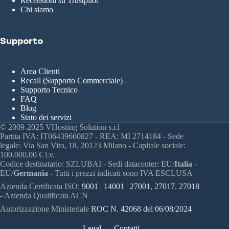
Recensioni su Trustpilot
Chi siamo
Supporto
Area Clienti
Recall (Supporto Commerciale)
Supporto Tecnico
FAQ
Blog
Stato dei servizi
© 2009-2025 VHosting Solution s.r.l
Partita IVA: IT06439660827 - REA: MI 2714184 - Sede
legale: Via San Vito, 18, 20123 Milano - Capitale sociale:
100.000,00 € i.v.
Codice destinatario: SZLUBAI - Sedi datacenter: EU/
Italia
-
EU/
Germania -
Tutti i prezzi indicati sono IVA ESCLUSA
Azienda Certificata ISO:
9001
|
14001
|
27001
,
27017
,
27018
- Azienda Qualificata ACN
Autorizzazione Ministeriale
ROC N. 42068 del 06/08/2024
Legal
Contatti