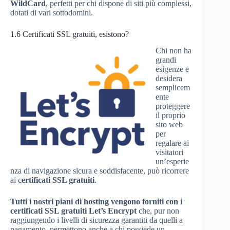
WildCard
, perfetti per chi dispone di siti più complessi,
dotati di vari sottodomini.
1.6
Certificati SSL gratuiti, esistono?
Chi non ha
grandi
esigenze e
desidera
semplicem
ente
proteggere
il proprio
sito web
per
regalare ai
visitatori
un’esperie
nza di navigazione sicura e soddisfacente, può ricorrere
ai c
ertificati SSL gratuiti
.
Tutti i nostri piani di hosting vengono forniti con i
certificati SSL gratuiti Let’s Encrypt
che, pur non
raggiungendo i livelli di sicurezza garantiti da quelli a
pagamento, permettono anche a chi possiede un