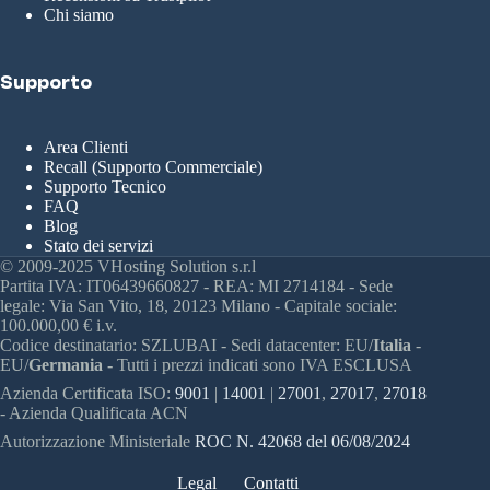
Chi siamo
Supporto
Area Clienti
Recall (Supporto Commerciale)
Supporto Tecnico
FAQ
Blog
Stato dei servizi
© 2009-2025 VHosting Solution s.r.l
Partita IVA: IT06439660827 - REA: MI 2714184 - Sede
legale: Via San Vito, 18, 20123 Milano - Capitale sociale:
100.000,00 € i.v.
Codice destinatario: SZLUBAI - Sedi datacenter: EU/
Italia
-
EU/
Germania -
Tutti i prezzi indicati sono IVA ESCLUSA
Azienda Certificata ISO:
9001
|
14001
|
27001
,
27017
,
27018
- Azienda Qualificata ACN
Autorizzazione Ministeriale
ROC N. 42068 del 06/08/2024
Legal
Contatti