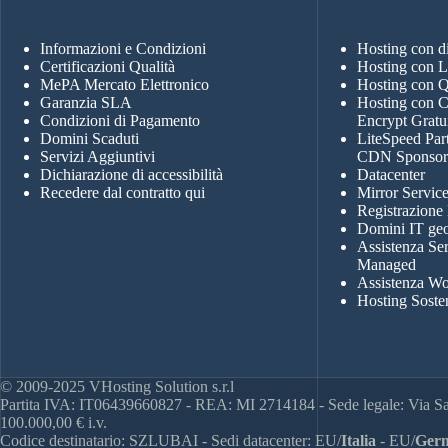
Informazioni e Condizioni
Hosting con 
Certificazioni Qualità
Hosting con 
MePA Mercato Elettronico
Hosting con
Garanzia SLA
Hosting con Ce
Condizioni di Pagamento
Encrypt Gratu
Domini Scaduti
LiteSpeed Par
Servizi Aggiuntivi
CDN Sponso
Dichiarazione di accessibilità
Datacenter
Recedere dal contratto qui
Mirror Servic
Registrazione
Domini IT geo
Assistenza Se
Managed
Assistenza Wo
Hosting Soste
© 2009-2025 VHosting Solution s.r.l
Partita IVA: IT06439660827 - REA: MI 2714184 - Sede legale: Via San
100.000,00 € i.v.
Codice destinatario: SZLUBAI - Sedi datacenter: EU/
Italia
- EU/
Germ