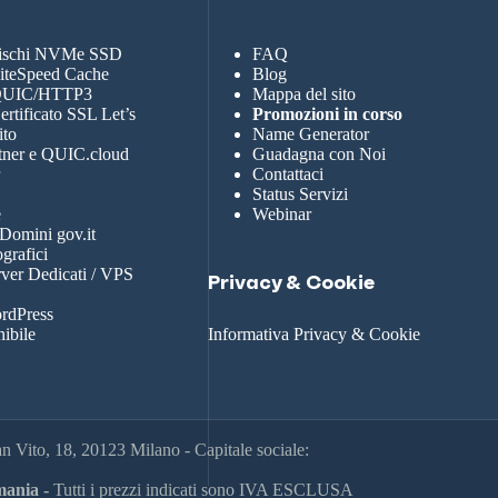
dischi NVMe SSD
FAQ
LiteSpeed Cache
Blog
 QUIC/HTTP3
Mappa del sito
rtificato SSL Let’s
Promozioni in corso
ito
Name Generator
tner e QUIC.cloud
Guadagna con Noi
r
Contattaci
Status Servizi
e
Webinar
 Domini gov.it
grafici
rver Dedicati / VPS
Privacy & Cookie
rdPress
nibile
Informativa Privacy & Cookie
 Vito, 18, 20123 Milano - Capitale sociale:
ania -
Tutti i prezzi indicati sono IVA ESCLUSA