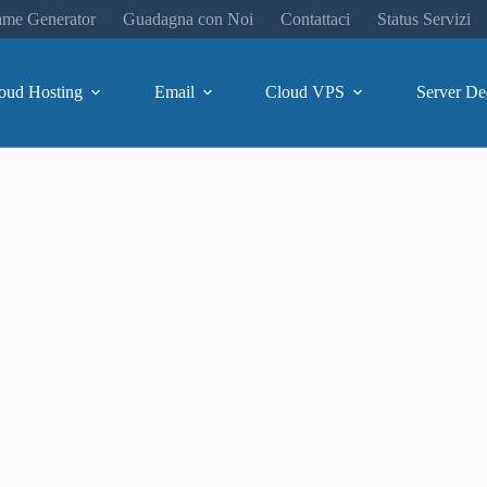
me Generator
Guadagna con Noi
Contattaci
Status Servizi
oud Hosting
Email
Cloud VPS
Server De