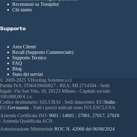
Recensioni su Trustpilot
Chi siamo
Supporto
Area Clienti
Recall (Supporto Commerciale)
Supporto Tecnico
FAQ
Blog
Stato dei servizi
© 2009-2025 VHosting Solution s.r.l
Partita IVA: IT06439660827 - REA: MI 2714184 - Sede
legale: Via San Vito, 18, 20123 Milano - Capitale sociale:
100.000,00 € i.v.
Codice destinatario: SZLUBAI - Sedi datacenter: EU/
Italia
-
EU/
Germania -
Tutti i prezzi indicati sono IVA ESCLUSA
Azienda Certificata ISO:
9001
|
14001
|
27001
,
27017
,
27018
- Azienda Qualificata ACN
Autorizzazione Ministeriale
ROC N. 42068 del 06/08/2024