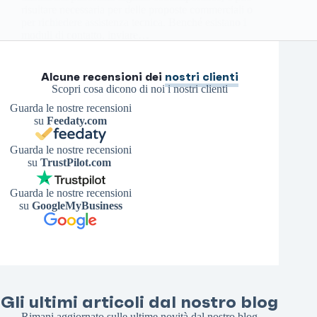
risultare necessaria per delle proposte commerciali o
per richiedere assistenza tecnica. Benché esistano i
moduli di contatto, inviare…
Antonello S.
4 Aprile 2026
Alcune recensioni dei
nostri clienti
Scopri cosa dicono di noi i nostri clienti
Guarda le nostre recensioni
su
Feedaty.com
Guarda le nostre recensioni
su
TrustPilot.com
Guarda le nostre recensioni
su
GoogleMyBusiness
Gli ultimi articoli dal nostro blog
Rimani aggiornato sulle ultime novità dal nostro blog