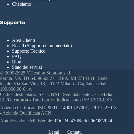
Chi siamo
Supporto
Area Clienti
Recall (Supporto Commerciale)
Supporto Tecnico
FAQ
Blog
Stato dei servizi
© 2009-2025 VHosting Solution s.r.l
Partita IVA: IT06439660827 - REA: MI 2714184 - Sede
legale: Via San Vito, 18, 20123 Milano - Capitale sociale:
100.000,00 € i.v.
Codice destinatario: SZLUBAI - Sedi datacenter: EU/
Italia
-
EU/
Germania -
Tutti i prezzi indicati sono IVA ESCLUSA
Azienda Certificata ISO:
9001
|
14001
|
27001
,
27017
,
27018
- Azienda Qualificata ACN
Autorizzazione Ministeriale
ROC N. 42068 del 06/08/2024
Legal
Contatti