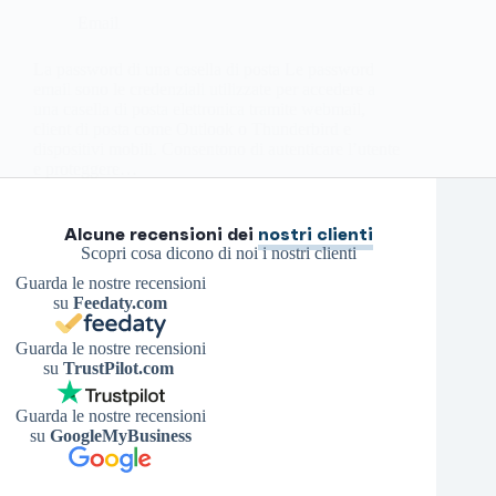
Email
La password di una casella di posta Le password
email sono le credenziali utilizzate per accedere a
una casella di posta elettronica tramite webmail,
client di posta come Outlook o Thunderbird e
dispositivi mobili. Consentono di autenticare l’utente
e proteggere…
Roberto P.
1 Settembre 2022
Alcune recensioni dei
nostri clienti
Scopri cosa dicono di noi i nostri clienti
Guarda le nostre recensioni
su
Feedaty.com
Guarda le nostre recensioni
su
TrustPilot.com
Guarda le nostre recensioni
su
GoogleMyBusiness