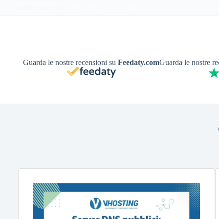
essere suddivise in…
Antonello S.
20 Novembre 2024
Guarda le nostre recensioni su
Feedaty.com
Guarda le nostre r