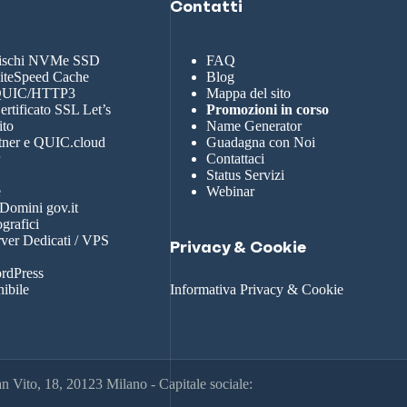
Contatti
dischi NVMe SSD
FAQ
LiteSpeed Cache
Blog
 QUIC/HTTP3
Mappa del sito
rtificato SSL Let’s
Promozioni in corso
ito
Name Generator
tner e QUIC.cloud
Guadagna con Noi
r
Contattaci
Status Servizi
e
Webinar
 Domini gov.it
grafici
rver Dedicati / VPS
Privacy & Cookie
rdPress
nibile
Informativa Privacy & Cookie
 Vito, 18, 20123 Milano - Capitale sociale: