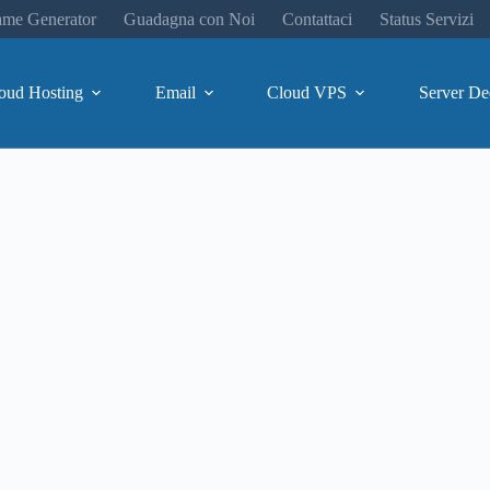
me Generator
Guadagna con Noi
Contattaci
Status Servizi
oud Hosting
Email
Cloud VPS
Server De