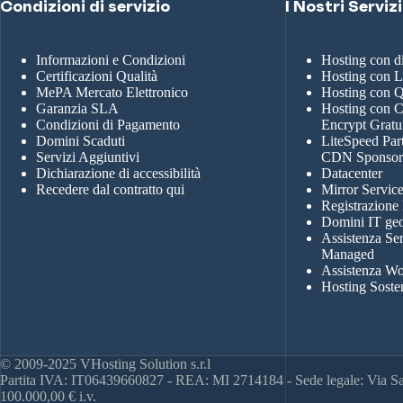
Condizioni di servizio
I Nostri Servizi
Informazioni e Condizioni
Hosting con 
Certificazioni Qualità
Hosting con 
MePA Mercato Elettronico
Hosting con
Garanzia SLA
Hosting con Ce
Condizioni di Pagamento
Encrypt Gratu
Domini Scaduti
LiteSpeed Par
Servizi Aggiuntivi
CDN Sponso
Dichiarazione di accessibilità
Datacenter
Recedere dal contratto qui
Mirror Servic
Registrazione
Domini IT geo
Assistenza Se
Managed
Assistenza Wo
Hosting Soste
© 2009-2025 VHosting Solution s.r.l
Partita IVA: IT06439660827 - REA: MI 2714184 - Sede legale: Via San
100.000,00 € i.v.