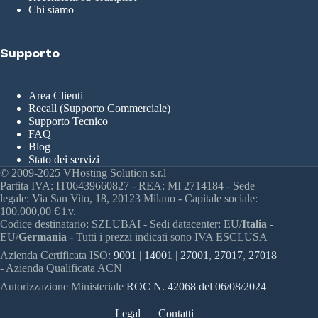
Chi siamo
Supporto
Area Clienti
Recall (Supporto Commerciale)
Supporto Tecnico
FAQ
Blog
Stato dei servizi
© 2009-2025 VHosting Solution s.r.l
Partita IVA: IT06439660827 - REA: MI 2714184 - Sede
legale: Via San Vito, 18, 20123 Milano - Capitale sociale:
100.000,00 € i.v.
Codice destinatario: SZLUBAI - Sedi datacenter: EU/
Italia
-
EU/
Germania -
Tutti i prezzi indicati sono IVA ESCLUSA
Azienda Certificata ISO:
9001
|
14001
|
27001
,
27017
,
27018
- Azienda Qualificata ACN
Autorizzazione Ministeriale
ROC N. 42068 del 06/08/2024
Legal
Contatti