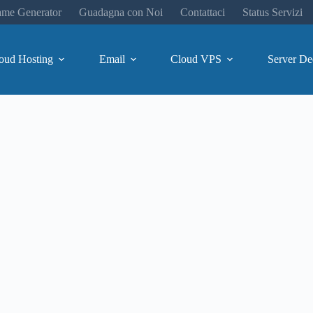
me Generator
Guadagna con Noi
Contattaci
Status Servizi
oud Hosting
Email
Cloud VPS
Server De