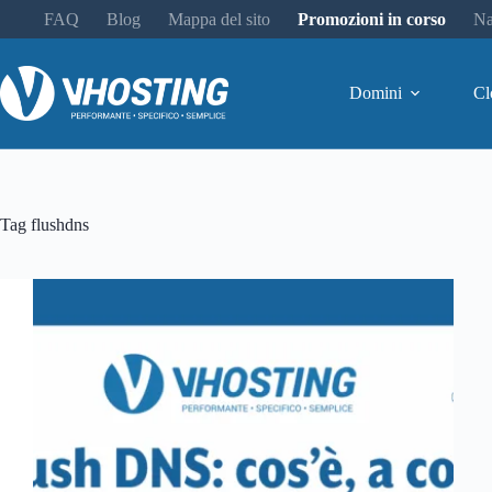
FAQ
Blog
Mappa del sito
Promozioni in corso
Na
Domini
Cl
Tag
flushdns