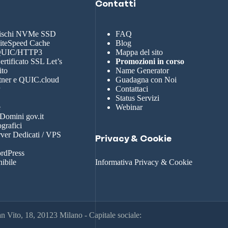
Contatti
dischi NVMe SSD
FAQ
LiteSpeed Cache
Blog
 QUIC/HTTP3
Mappa del sito
rtificato SSL Let’s
Promozioni in corso
ito
Name Generator
tner e QUIC.cloud
Guadagna con Noi
r
Contattaci
Status Servizi
e
Webinar
 Domini gov.it
grafici
rver Dedicati / VPS
Privacy & Cookie
rdPress
nibile
Informativa Privacy & Cookie
 Vito, 18, 20123 Milano - Capitale sociale: