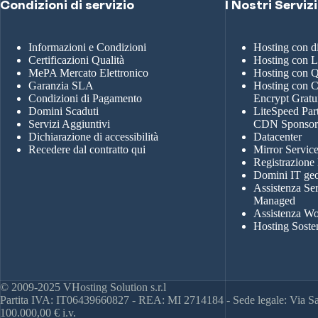
Condizioni di servizio
I Nostri Servizi
Informazioni e Condizioni
Hosting con 
Certificazioni Qualità
Hosting con 
MePA Mercato Elettronico
Hosting con
Garanzia SLA
Hosting con Ce
Condizioni di Pagamento
Encrypt Gratu
Domini Scaduti
LiteSpeed Par
Servizi Aggiuntivi
CDN Sponso
Dichiarazione di accessibilità
Datacenter
Recedere dal contratto qui
Mirror Servic
Registrazione
Domini IT geo
Assistenza Se
Managed
Assistenza Wo
Hosting Soste
© 2009-2025 VHosting Solution s.r.l
Partita IVA: IT06439660827 - REA: MI 2714184 - Sede legale: Via San
100.000,00 € i.v.