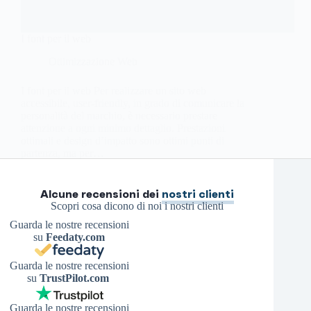
I font per il web
Ottimizzazione Web
I font per il web Per realizzare un sito web
accessibile, user-friendly, in grado di comunicare la
personalità del marchio, è necessario prestare
attenzione a ogni minimo dettaglio. Prestazioni
ottimali e design d’impatto sono ottimi punti di
partenza, ma per…
Antonello S.
13 Ottobre 2025
Alcune recensioni dei
nostri clienti
Scopri cosa dicono di noi i nostri clienti
Guarda le nostre recensioni
su
Feedaty.com
Guarda le nostre recensioni
su
TrustPilot.com
Guarda le nostre recensioni