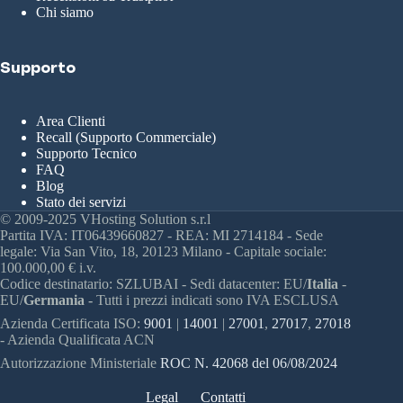
Chi siamo
Supporto
Area Clienti
Recall (Supporto Commerciale)
Supporto Tecnico
FAQ
Blog
Stato dei servizi
© 2009-2025 VHosting Solution s.r.l
Partita IVA: IT06439660827 - REA: MI 2714184 - Sede
legale: Via San Vito, 18, 20123 Milano - Capitale sociale:
100.000,00 € i.v.
Codice destinatario: SZLUBAI - Sedi datacenter: EU/
Italia
-
EU/
Germania -
Tutti i prezzi indicati sono IVA ESCLUSA
Azienda Certificata ISO:
9001
|
14001
|
27001
,
27017
,
27018
- Azienda Qualificata ACN
Autorizzazione Ministeriale
ROC N. 42068 del 06/08/2024
Legal
Contatti