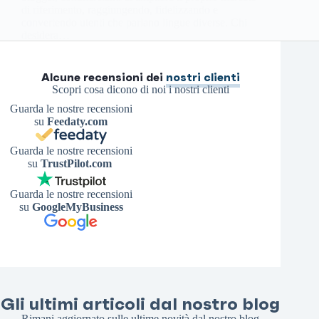
di riferimento, raggiungendo, fidelizzando e
convertendo utenti che parlano lingue diverse. Chi
desidera…
Antonello S.
28 Giugno 2024
Alcune recensioni dei
nostri clienti
Scopri cosa dicono di noi i nostri clienti
Guarda le nostre recensioni
su
Feedaty.com
Guarda le nostre recensioni
su
TrustPilot.com
Guarda le nostre recensioni
su
GoogleMyBusiness
Gli ultimi articoli dal nostro blog
Rimani aggiornato sulle ultime novità dal nostro blog