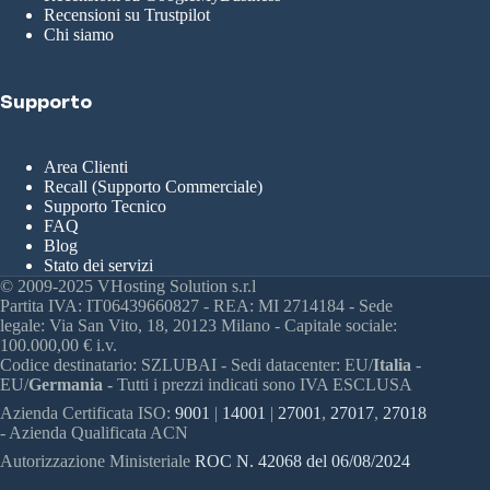
Recensioni su Trustpilot
Chi siamo
Supporto
Area Clienti
Recall (Supporto Commerciale)
Supporto Tecnico
FAQ
Blog
Stato dei servizi
© 2009-2025 VHosting Solution s.r.l
Partita IVA: IT06439660827 - REA: MI 2714184 - Sede
legale: Via San Vito, 18, 20123 Milano - Capitale sociale:
100.000,00 € i.v.
Codice destinatario: SZLUBAI - Sedi datacenter: EU/
Italia
-
EU/
Germania -
Tutti i prezzi indicati sono IVA ESCLUSA
Azienda Certificata ISO:
9001
|
14001
|
27001
,
27017
,
27018
- Azienda Qualificata ACN
Autorizzazione Ministeriale
ROC N. 42068 del 06/08/2024