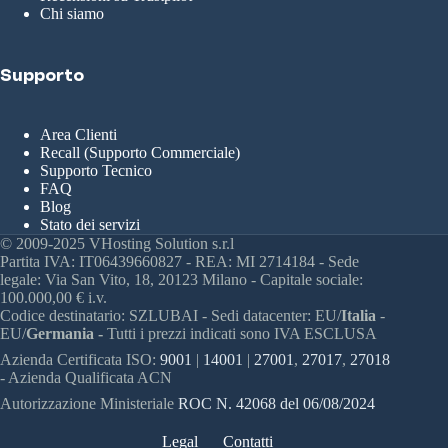
Chi siamo
Supporto
Area Clienti
Recall (Supporto Commerciale)
Supporto Tecnico
FAQ
Blog
Stato dei servizi
© 2009-2025 VHosting Solution s.r.l
Partita IVA: IT06439660827 - REA: MI 2714184 - Sede
legale: Via San Vito, 18, 20123 Milano - Capitale sociale:
100.000,00 € i.v.
Codice destinatario: SZLUBAI - Sedi datacenter: EU/
Italia
-
EU/
Germania -
Tutti i prezzi indicati sono IVA ESCLUSA
Azienda Certificata ISO:
9001
|
14001
|
27001
,
27017
,
27018
- Azienda Qualificata ACN
Autorizzazione Ministeriale
ROC N. 42068 del 06/08/2024
Legal
Contatti