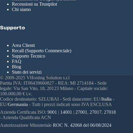
Recensioni su Trustpilot
Chi siamo
Supporto
Area Clienti
Recall (Supporto Commerciale)
Supporto Tecnico
FAQ
Blog
Stato dei servizi
© 2009-2025 VHosting Solution s.r.l
Partita IVA: IT06439660827 - REA: MI 2714184 - Sede
legale: Via San Vito, 18, 20123 Milano - Capitale sociale:
100.000,00 € i.v.
Codice destinatario: SZLUBAI - Sedi datacenter: EU/
Italia
-
EU/
Germania -
Tutti i prezzi indicati sono IVA ESCLUSA
Azienda Certificata ISO:
9001
|
14001
|
27001
,
27017
,
27018
- Azienda Qualificata ACN
Autorizzazione Ministeriale
ROC N. 42068 del 06/08/2024