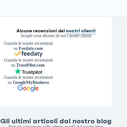
personalizzarne per intero formattazione e struttura
risultava molto più complesso. Solitamente
vengono…
Antonello S.
15 Giugno 2025
Alcune recensioni dei
nostri clienti
Scopri cosa dicono di noi i nostri clienti
Guarda le nostre recensioni
su
Feedaty.com
Guarda le nostre recensioni
su
TrustPilot.com
Guarda le nostre recensioni
su
GoogleMyBusiness
Gli ultimi articoli dal nostro blog
Rimani aggiornato sulle ultime novità dal nostro blog