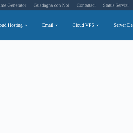
me Generator
Guadagna con Noi
Contattaci
Status Servizi
oud Hosting
Email
Cloud VPS
Server De