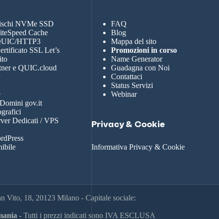
dischi NVMe SSD
FAQ
LiteSpeed Cache
Blog
 QUIC/HTTP3
Mappa del sito
rtificato SSL Let’s
Promozioni in corso
ito
Name Generator
tner e QUIC.cloud
Guadagna con Noi
r
Contattaci
Status Servizi
e
Webinar
 Domini gov.it
grafici
rver Dedicati / VPS
Privacy & Cookie
rdPress
nibile
Informativa Privacy & Cookie
 Vito, 18, 20123 Milano - Capitale sociale:
ania -
Tutti i prezzi indicati sono IVA ESCLUSA