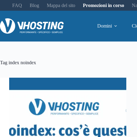
FAQ
Blog
Mappa del sito
Promozioni in corso
Na
Domini
Cl
Tag
index noindex