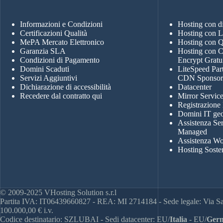
Informazioni e Condizioni
Hosting con 
Certificazioni Qualità
Hosting con 
MePA Mercato Elettronico
Hosting con
Garanzia SLA
Hosting con Ce
Condizioni di Pagamento
Encrypt Gratu
Domini Scaduti
LiteSpeed Par
Servizi Aggiuntivi
CDN Sponso
Dichiarazione di accessibilità
Datacenter
Recedere dal contratto qui
Mirror Servic
Registrazione
Domini IT geo
Assistenza Se
Managed
Assistenza Wo
Hosting Soste
© 2009-2025 VHosting Solution s.r.l
Partita IVA: IT06439660827 - REA: MI 2714184 - Sede legale: Via San
100.000,00 € i.v.
Codice destinatario: SZLUBAI - Sedi datacenter: EU/
Italia
- EU/
Germ