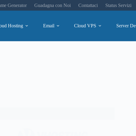
me Generator
Guadagna con Noi
Contattaci
Status Servizi
oud Hosting
Email
Cloud VPS
Server De