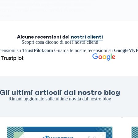
proposte commerciali o per richiedere assistenza
tecnica. Benché esistano i moduli di contatto,
inviare…
Antonello S.
4 Aprile 2026
Alcune recensioni dei
nostri clienti
Scopri cosa dicono di noi i nostri clienti
ecensioni su
TrustPilot.com
Guarda le nostre recensioni su
GoogleMyB
Gli ultimi articoli dal nostro blog
Rimani aggiornato sulle ultime novità dal nostro blog