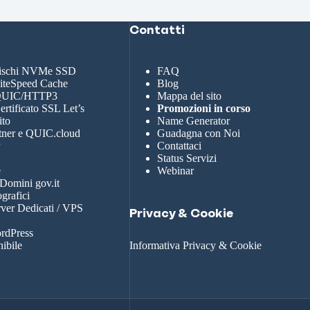
Contatti
dischi NVMe SSD
FAQ
LiteSpeed Cache
Blog
 QUIC/HTTP3
Mappa del sito
rtificato SSL Let’s
Promozioni in corso
ito
Name Generator
tner e QUIC.cloud
Guadagna con Noi
r
Contattaci
Status Servizi
e
Webinar
 Domini gov.it
grafici
rver Dedicati / VPS
Privacy & Cookie
rdPress
nibile
Informativa Privacy & Cookie