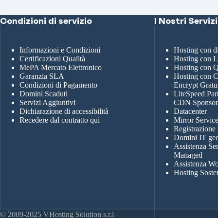
Condizioni di servizio
I Nostri Servizi
Informazioni e Condizioni
Hosting con 
Certificazioni Qualità
Hosting con 
MePA Mercato Elettronico
Hosting con
Garanzia SLA
Hosting con Ce
Condizioni di Pagamento
Encrypt Gratu
Domini Scaduti
LiteSpeed Par
Servizi Aggiuntivi
CDN Sponso
Dichiarazione di accessibilità
Datacenter
Recedere dal contratto qui
Mirror Servic
Registrazione
Domini IT geo
Assistenza Se
Managed
Assistenza Wo
Hosting Soste
© 2009-2025 VHosting Solution s.r.l