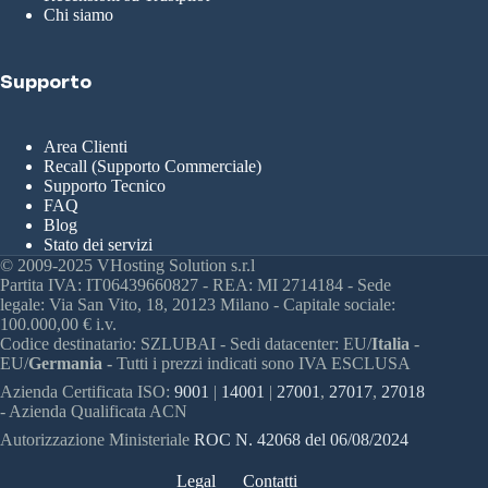
Chi siamo
Supporto
Area Clienti
Recall (Supporto Commerciale)
Supporto Tecnico
FAQ
Blog
Stato dei servizi
© 2009-2025 VHosting Solution s.r.l
Partita IVA: IT06439660827 - REA: MI 2714184 - Sede
legale: Via San Vito, 18, 20123 Milano - Capitale sociale:
100.000,00 € i.v.
Codice destinatario: SZLUBAI - Sedi datacenter: EU/
Italia
-
EU/
Germania -
Tutti i prezzi indicati sono IVA ESCLUSA
Azienda Certificata ISO:
9001
|
14001
|
27001
,
27017
,
27018
- Azienda Qualificata ACN
Autorizzazione Ministeriale
ROC N. 42068 del 06/08/2024
Legal
Contatti