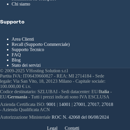
Chi siamo
Supporto
Area Clienti
Recall (Supporto Commerciale)
Supporto Tecnico
FAQ
Blog
Stato dei servizi
© 2009-2025 VHosting Solution s.r.l
Partita IVA: IT06439660827 - REA: MI 2714184 - Sede
legale: Via San Vito, 18, 20123 Milano - Capitale sociale:
100.000,00 € i.v.
Codice destinatario: SZLUBAI - Sedi datacenter: EU/
Italia
-
EU/
Germania -
Tutti i prezzi indicati sono IVA ESCLUSA
Azienda Certificata ISO:
9001
|
14001
|
27001
,
27017
,
27018
- Azienda Qualificata ACN
Autorizzazione Ministeriale
ROC N. 42068 del 06/08/2024
Legal
Contatti