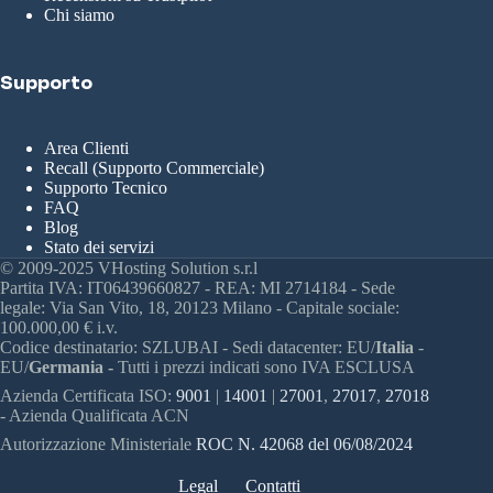
Chi siamo
Supporto
Area Clienti
Recall (Supporto Commerciale)
Supporto Tecnico
FAQ
Blog
Stato dei servizi
© 2009-2025 VHosting Solution s.r.l
Partita IVA: IT06439660827 - REA: MI 2714184 - Sede
legale: Via San Vito, 18, 20123 Milano - Capitale sociale:
100.000,00 € i.v.
Codice destinatario: SZLUBAI - Sedi datacenter: EU/
Italia
-
EU/
Germania -
Tutti i prezzi indicati sono IVA ESCLUSA
Azienda Certificata ISO:
9001
|
14001
|
27001
,
27017
,
27018
- Azienda Qualificata ACN
Autorizzazione Ministeriale
ROC N. 42068 del 06/08/2024
Legal
Contatti