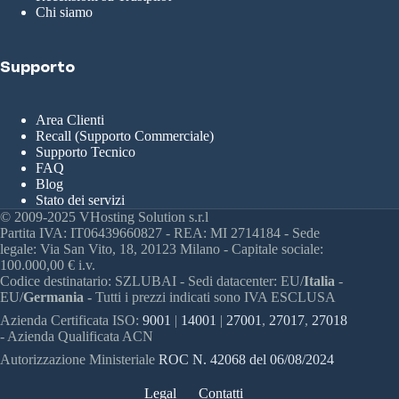
Chi siamo
Supporto
Area Clienti
Recall (Supporto Commerciale)
Supporto Tecnico
FAQ
Blog
Stato dei servizi
© 2009-2025 VHosting Solution s.r.l
Partita IVA: IT06439660827 - REA: MI 2714184 - Sede
legale: Via San Vito, 18, 20123 Milano - Capitale sociale:
100.000,00 € i.v.
Codice destinatario: SZLUBAI - Sedi datacenter: EU/
Italia
-
EU/
Germania -
Tutti i prezzi indicati sono IVA ESCLUSA
Azienda Certificata ISO:
9001
|
14001
|
27001
,
27017
,
27018
- Azienda Qualificata ACN
Autorizzazione Ministeriale
ROC N. 42068 del 06/08/2024
Legal
Contatti