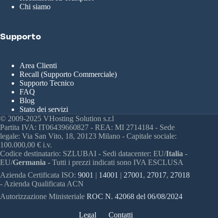
Chi siamo
Supporto
Area Clienti
Recall (Supporto Commerciale)
Supporto Tecnico
FAQ
Blog
Stato dei servizi
© 2009-2025 VHosting Solution s.r.l
Partita IVA: IT06439660827 - REA: MI 2714184 - Sede
legale: Via San Vito, 18, 20123 Milano - Capitale sociale:
100.000,00 € i.v.
Codice destinatario: SZLUBAI - Sedi datacenter: EU/
Italia
-
EU/
Germania -
Tutti i prezzi indicati sono IVA ESCLUSA
Azienda Certificata ISO:
9001
|
14001
|
27001
,
27017
,
27018
- Azienda Qualificata ACN
Autorizzazione Ministeriale
ROC N. 42068 del 06/08/2024
Legal
Contatti