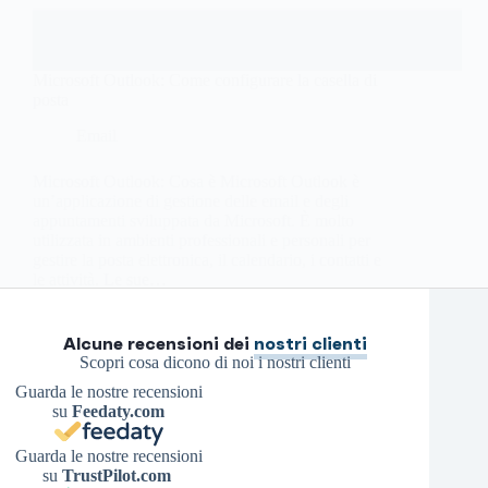
Microsoft Outlook: Come configurare la casella di
posta
Email
Microsoft Outlook: Cosa è Microsoft Outlook è
un’applicazione di gestione delle email e degli
appuntamenti sviluppata da Microsoft. È molto
utilizzata in ambienti professionali e personali per
gestire la posta elettronica, il calendario, i contatti e
le attività. Le sue…
Roberto P.
1 Settembre 2022
Alcune recensioni dei
nostri clienti
Scopri cosa dicono di noi i nostri clienti
Guarda le nostre recensioni
su
Feedaty.com
Guarda le nostre recensioni
su
TrustPilot.com