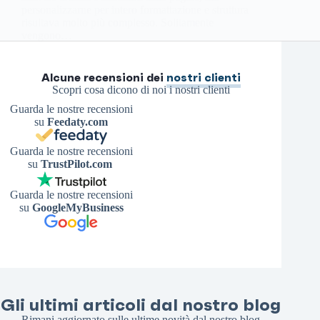
personalizzarne per intero formattazione e struttura
risultava molto più complesso. Solitamente
vengono…
Antonello S.
15 Giugno 2025
Alcune recensioni dei
nostri clienti
Scopri cosa dicono di noi i nostri clienti
Guarda le nostre recensioni
su
Feedaty.com
Guarda le nostre recensioni
su
TrustPilot.com
Guarda le nostre recensioni
su
GoogleMyBusiness
Gli ultimi articoli dal nostro blog
Rimani aggiornato sulle ultime novità dal nostro blog