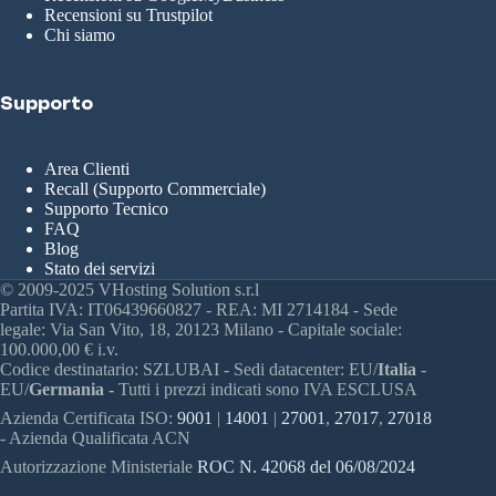
Recensioni su Trustpilot
Chi siamo
Supporto
Area Clienti
Recall (Supporto Commerciale)
Supporto Tecnico
FAQ
Blog
Stato dei servizi
© 2009-2025 VHosting Solution s.r.l
Partita IVA: IT06439660827 - REA: MI 2714184 - Sede
legale: Via San Vito, 18, 20123 Milano - Capitale sociale:
100.000,00 € i.v.
Codice destinatario: SZLUBAI - Sedi datacenter: EU/
Italia
-
EU/
Germania -
Tutti i prezzi indicati sono IVA ESCLUSA
Azienda Certificata ISO:
9001
|
14001
|
27001
,
27017
,
27018
- Azienda Qualificata ACN
Autorizzazione Ministeriale
ROC N. 42068 del 06/08/2024