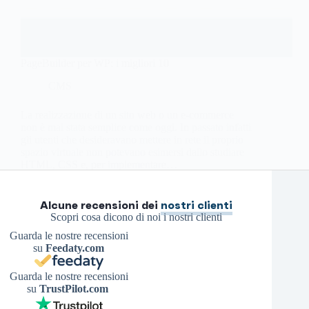
PageBuilder per WP: i migliori 10
CMS
La realizzazione di un sito web o un e-commerce
non è mai stata semplice come oggi. In passato infatti
gli utenti che desideravano mettere in rete il proprio
spazio virtuale non potevano esimersi dallo studiare
HTML, CSS e, per implementare…
Antonello S.
19 Febbraio 2023
Alcune recensioni dei
nostri clienti
Scopri cosa dicono di noi i nostri clienti
Guarda le nostre recensioni
su
Feedaty.com
Guarda le nostre recensioni
su
TrustPilot.com