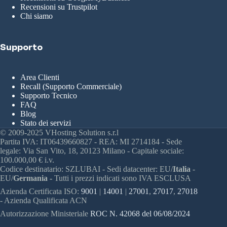
Recensioni su Trustpilot
Chi siamo
Supporto
Area Clienti
Recall (Supporto Commerciale)
Supporto Tecnico
FAQ
Blog
Stato dei servizi
© 2009-2025 VHosting Solution s.r.l
Partita IVA: IT06439660827 - REA: MI 2714184 - Sede
legale: Via San Vito, 18, 20123 Milano - Capitale sociale:
100.000,00 € i.v.
Codice destinatario: SZLUBAI - Sedi datacenter: EU/
Italia
-
EU/
Germania -
Tutti i prezzi indicati sono IVA ESCLUSA
Azienda Certificata ISO:
9001
|
14001
|
27001
,
27017
,
27018
- Azienda Qualificata ACN
Autorizzazione Ministeriale
ROC N. 42068 del 06/08/2024