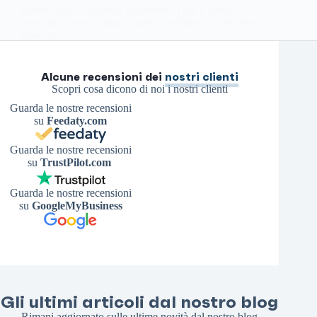
giusto target, ma anche trattenerlo il più a lungo
possibile. Quest’ultimo obiettivo richiede, tra le altre
cose, una…
Antonello S.
30 Ottobre 2025
Alcune recensioni dei
nostri clienti
Scopri cosa dicono di noi i nostri clienti
Guarda le nostre recensioni
su
Feedaty.com
Guarda le nostre recensioni
su
TrustPilot.com
Guarda le nostre recensioni
su
GoogleMyBusiness
Gli ultimi articoli dal nostro blog
Rimani aggiornato sulle ultime novità dal nostro blog