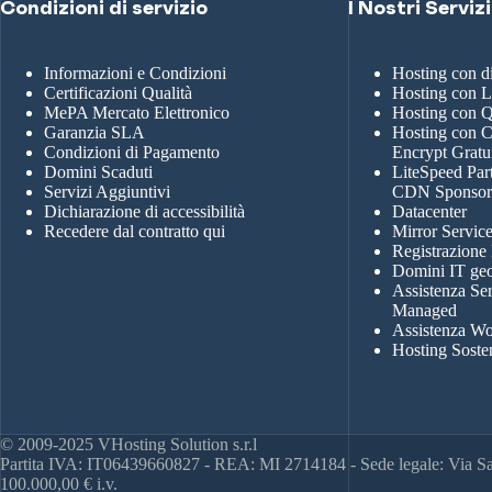
Condizioni di servizio
I Nostri Servizi
Informazioni e Condizioni
Hosting con 
Certificazioni Qualità
Hosting con 
MePA Mercato Elettronico
Hosting con
Garanzia SLA
Hosting con Ce
Condizioni di Pagamento
Encrypt Gratu
Domini Scaduti
LiteSpeed Par
Servizi Aggiuntivi
CDN Sponso
Dichiarazione di accessibilità
Datacenter
Recedere dal contratto qui
Mirror Servic
Registrazione
Domini IT geo
Assistenza Se
Managed
Assistenza Wo
Hosting Soste
© 2009-2025 VHosting Solution s.r.l
Partita IVA: IT06439660827 - REA: MI 2714184 - Sede legale: Via San
100.000,00 € i.v.