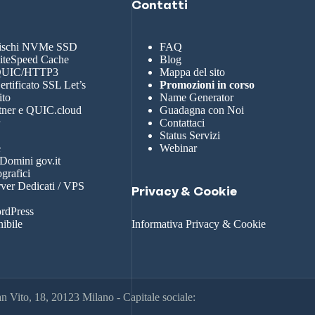
Contatti
dischi NVMe SSD
FAQ
LiteSpeed Cache
Blog
 QUIC/HTTP3
Mappa del sito
rtificato SSL Let’s
Promozioni in corso
ito
Name Generator
tner e QUIC.cloud
Guadagna con Noi
r
Contattaci
Status Servizi
e
Webinar
 Domini gov.it
grafici
rver Dedicati / VPS
Privacy & Cookie
rdPress
nibile
Informativa Privacy & Cookie
 Vito, 18, 20123 Milano - Capitale sociale: