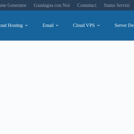
me Generator
Guadagna con Noi
Contattaci
Status Servizi
oud Hosting
Email
Cloud VPS
Server De