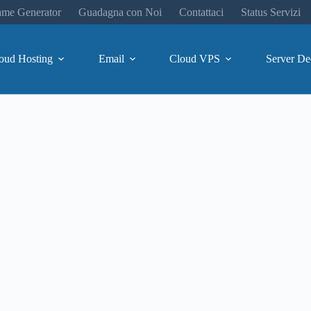
me Generator
Guadagna con Noi
Contattaci
Status Servizi
oud Hosting
Email
Cloud VPS
Server De