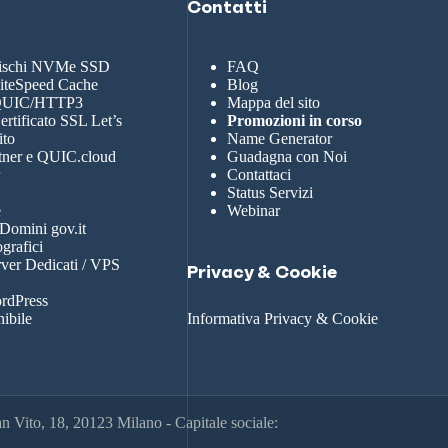
Contatti
dischi NVMe SSD
FAQ
LiteSpeed Cache
Blog
 QUIC/HTTP3
Mappa del sito
rtificato SSL Let’s
Promozioni in corso
ito
Name Generator
tner e QUIC.cloud
Guadagna con Noi
r
Contattaci
Status Servizi
e
Webinar
 Domini gov.it
grafici
rver Dedicati / VPS
Privacy & Cookie
rdPress
nibile
Informativa Privacy & Cookie
 Vito, 18, 20123 Milano - Capitale sociale: