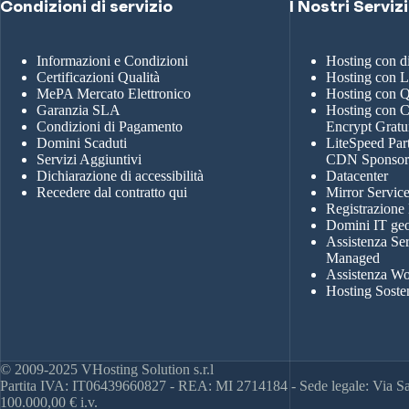
Condizioni di servizio
I Nostri Servizi
Informazioni e Condizioni
Hosting con 
Certificazioni Qualità
Hosting con 
MePA Mercato Elettronico
Hosting con
Garanzia SLA
Hosting con Ce
Condizioni di Pagamento
Encrypt Gratu
Domini Scaduti
LiteSpeed Par
Servizi Aggiuntivi
CDN Sponso
Dichiarazione di accessibilità
Datacenter
Recedere dal contratto qui
Mirror Servic
Registrazione
Domini IT geo
Assistenza Se
Managed
Assistenza Wo
Hosting Soste
© 2009-2025 VHosting Solution s.r.l
Partita IVA: IT06439660827 - REA: MI 2714184 - Sede legale: Via San
100.000,00 € i.v.