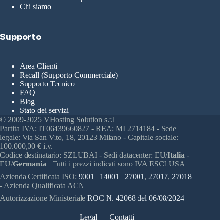
Chi siamo
Supporto
Area Clienti
Recall (Supporto Commerciale)
Supporto Tecnico
FAQ
Blog
Stato dei servizi
© 2009-2025 VHosting Solution s.r.l
Partita IVA: IT06439660827 - REA: MI 2714184 - Sede
legale: Via San Vito, 18, 20123 Milano - Capitale sociale:
100.000,00 € i.v.
Codice destinatario: SZLUBAI - Sedi datacenter: EU/
Italia
-
EU/
Germania -
Tutti i prezzi indicati sono IVA ESCLUSA
Azienda Certificata ISO:
9001
|
14001
|
27001
,
27017
,
27018
- Azienda Qualificata ACN
Autorizzazione Ministeriale
ROC N. 42068 del 06/08/2024
Legal
Contatti