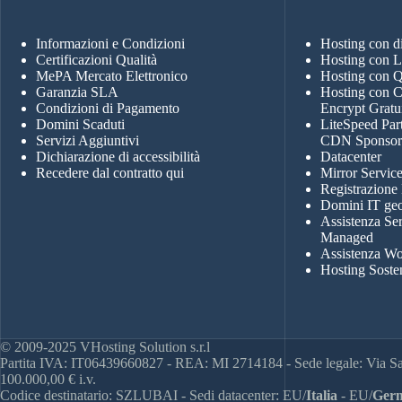
Informazioni e Condizioni
Hosting con 
Certificazioni Qualità
Hosting con 
MePA Mercato Elettronico
Hosting con
Garanzia SLA
Hosting con Ce
Condizioni di Pagamento
Encrypt Gratu
Domini Scaduti
LiteSpeed Par
Servizi Aggiuntivi
CDN Sponso
Dichiarazione di accessibilità
Datacenter
Recedere dal contratto qui
Mirror Servic
Registrazione
Domini IT geo
Assistenza Se
Managed
Assistenza Wo
Hosting Soste
© 2009-2025 VHosting Solution s.r.l
Partita IVA: IT06439660827 - REA: MI 2714184 - Sede legale: Via San
100.000,00 € i.v.
Codice destinatario: SZLUBAI - Sedi datacenter: EU/
Italia
- EU/
Germ