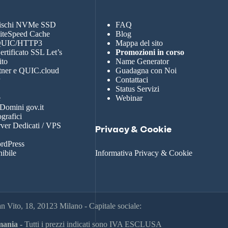
dischi NVMe SSD
FAQ
LiteSpeed Cache
Blog
 QUIC/HTTP3
Mappa del sito
rtificato SSL Let’s
Promozioni in corso
ito
Name Generator
tner e QUIC.cloud
Guadagna con Noi
r
Contattaci
Status Servizi
e
Webinar
 Domini gov.it
grafici
rver Dedicati / VPS
Privacy & Cookie
rdPress
nibile
Informativa Privacy & Cookie
 Vito, 18, 20123 Milano - Capitale sociale:
ania -
Tutti i prezzi indicati sono IVA ESCLUSA