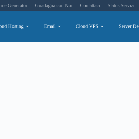
me Generator
Guadagna con Noi
Contattaci
Status Servizi
oud Hosting
Email
Cloud VPS
Server De