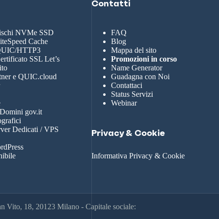
Contatti
dischi NVMe SSD
FAQ
LiteSpeed Cache
Blog
 QUIC/HTTP3
Mappa del sito
rtificato SSL Let’s
Promozioni in corso
ito
Name Generator
tner e QUIC.cloud
Guadagna con Noi
r
Contattaci
Status Servizi
e
Webinar
 Domini gov.it
grafici
rver Dedicati / VPS
Privacy & Cookie
rdPress
nibile
Informativa Privacy & Cookie
 Vito, 18, 20123 Milano - Capitale sociale: