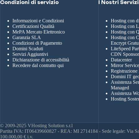
Condizioni di servizio
I Nostri Servizi
Informazioni e Condizioni
Hosting con 
Certificazioni Qualità
Hosting con 
MePA Mercato Elettronico
Hosting con
Garanzia SLA
Hosting con Ce
Condizioni di Pagamento
Encrypt Gratu
Domini Scaduti
LiteSpeed Par
Servizi Aggiuntivi
CDN Sponso
Dichiarazione di accessibilità
Datacenter
Recedere dal contratto qui
Mirror Servic
Registrazione
Domini IT geo
Assistenza Se
Managed
Assistenza Wo
Hosting Soste
© 2009-2025 VHosting Solution s.r.l
Partita IVA: IT06439660827 - REA: MI 2714184 - Sede legale: Via San
100.000,00 € i.v.