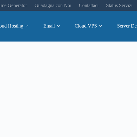
me Generator
Guadagna con Noi
Contattaci
Status Servizi
oud Hosting
Email
Cloud VPS
Server De