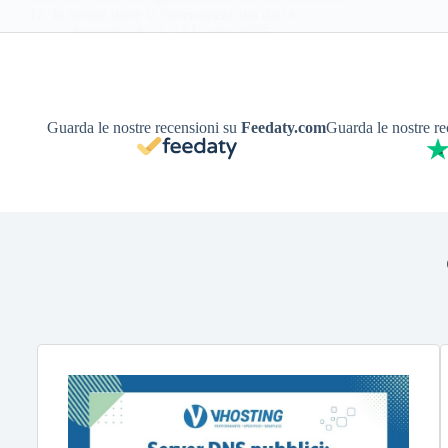
IT. In settori dove la riservatezza dei dati è…
Antonello S.
17 Luglio 2025
Guarda le nostre recensioni su
Feedaty.com
Guarda le nostre r