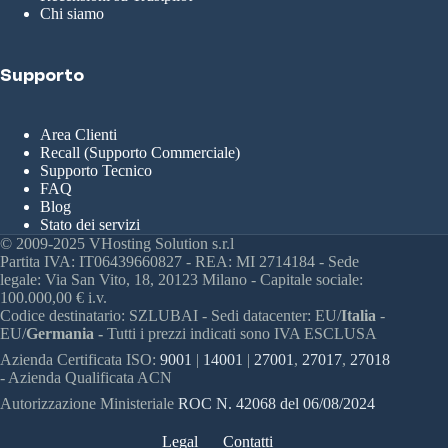
Chi siamo
Supporto
Area Clienti
Recall (Supporto Commerciale)
Supporto Tecnico
FAQ
Blog
Stato dei servizi
© 2009-2025 VHosting Solution s.r.l
Partita IVA: IT06439660827 - REA: MI 2714184 - Sede
legale: Via San Vito, 18, 20123 Milano - Capitale sociale:
100.000,00 € i.v.
Codice destinatario: SZLUBAI - Sedi datacenter: EU/
Italia
-
EU/
Germania -
Tutti i prezzi indicati sono IVA ESCLUSA
Azienda Certificata ISO:
9001
|
14001
|
27001
,
27017
,
27018
- Azienda Qualificata ACN
Autorizzazione Ministeriale
ROC N. 42068 del 06/08/2024
Legal
Contatti