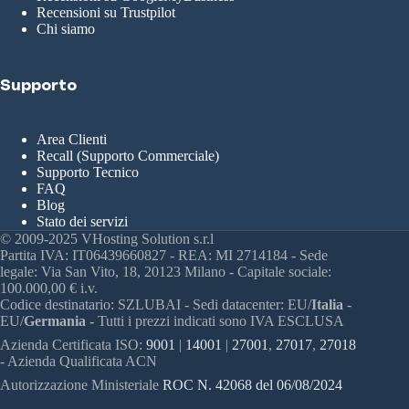
Recensioni su Trustpilot
Chi siamo
Supporto
Area Clienti
Recall (Supporto Commerciale)
Supporto Tecnico
FAQ
Blog
Stato dei servizi
© 2009-2025 VHosting Solution s.r.l
Partita IVA: IT06439660827 - REA: MI 2714184 - Sede
legale: Via San Vito, 18, 20123 Milano - Capitale sociale:
100.000,00 € i.v.
Codice destinatario: SZLUBAI - Sedi datacenter: EU/
Italia
-
EU/
Germania -
Tutti i prezzi indicati sono IVA ESCLUSA
Azienda Certificata ISO:
9001
|
14001
|
27001
,
27017
,
27018
- Azienda Qualificata ACN
Autorizzazione Ministeriale
ROC N. 42068 del 06/08/2024