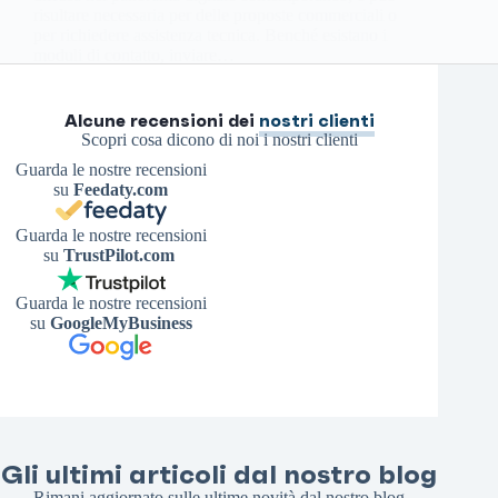
risultare necessaria per delle proposte commerciali o
per richiedere assistenza tecnica. Benché esistano i
moduli di contatto, inviare…
Antonello S.
4 Aprile 2026
Alcune recensioni dei
nostri clienti
Scopri cosa dicono di noi i nostri clienti
Guarda le nostre recensioni
su
Feedaty.com
Guarda le nostre recensioni
su
TrustPilot.com
Guarda le nostre recensioni
su
GoogleMyBusiness
Gli ultimi articoli dal nostro blog
Rimani aggiornato sulle ultime novità dal nostro blog