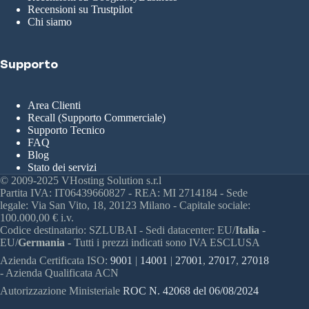
Recensioni su Trustpilot
Chi siamo
Supporto
Area Clienti
Recall (Supporto Commerciale)
Supporto Tecnico
FAQ
Blog
Stato dei servizi
© 2009-2025 VHosting Solution s.r.l
Partita IVA: IT06439660827 - REA: MI 2714184 - Sede
legale: Via San Vito, 18, 20123 Milano - Capitale sociale:
100.000,00 € i.v.
Codice destinatario: SZLUBAI - Sedi datacenter: EU/
Italia
-
EU/
Germania -
Tutti i prezzi indicati sono IVA ESCLUSA
Azienda Certificata ISO:
9001
|
14001
|
27001
,
27017
,
27018
- Azienda Qualificata ACN
Autorizzazione Ministeriale
ROC N. 42068 del 06/08/2024