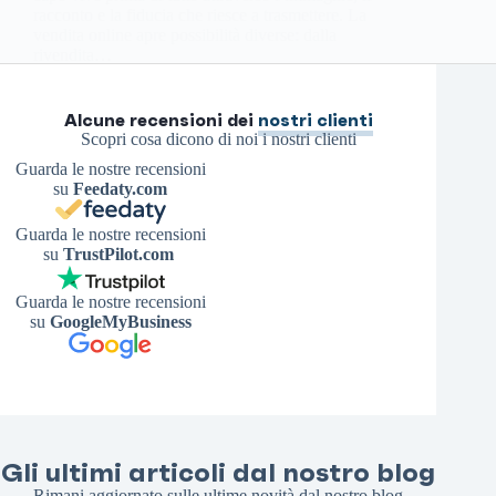
racconto e la fiducia che riesce a trasmettere. La
vendita online apre possibilità diverse: dalla
rivendita…
Antonello S.
21 Giugno 2026
Alcune recensioni dei
nostri clienti
Scopri cosa dicono di noi i nostri clienti
Guarda le nostre recensioni
su
Feedaty.com
Guarda le nostre recensioni
su
TrustPilot.com
Guarda le nostre recensioni
su
GoogleMyBusiness
Gli ultimi articoli dal nostro blog
Rimani aggiornato sulle ultime novità dal nostro blog