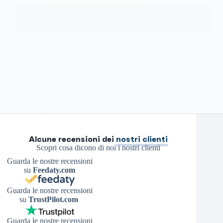
WebServers: cosa sono e quali sono le differenze?
Ottimizzazione Web
I WebServers Chi si appresta a mettere online un sito
web, un e-commerce oppure un blog, deve
innanzitutto scegliere un servizio di hosting, ossia un
servizio che metta a sua disposizione uno spazio
virtuale gestito da un provider; tale spazio…
Antonello S.
11 Luglio 2022
Alcune recensioni dei
nostri clienti
Scopri cosa dicono di noi i nostri clienti
Guarda le nostre recensioni
su
Feedaty.com
Guarda le nostre recensioni
su
TrustPilot.com
Guarda le nostre recensioni