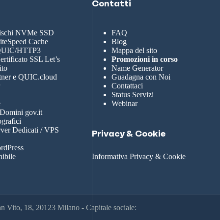
Contatti
dischi NVMe SSD
FAQ
LiteSpeed Cache
Blog
 QUIC/HTTP3
Mappa del sito
rtificato SSL Let’s
Promozioni in corso
ito
Name Generator
tner e QUIC.cloud
Guadagna con Noi
r
Contattaci
Status Servizi
e
Webinar
 Domini gov.it
grafici
rver Dedicati / VPS
Privacy & Cookie
rdPress
nibile
Informativa Privacy & Cookie
 Vito, 18, 20123 Milano - Capitale sociale: