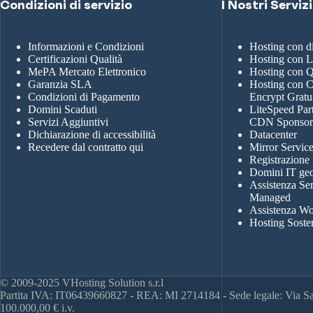
Condizioni di servizio
I Nostri Servizi
Informazioni e Condizioni
Hosting con 
Certificazioni Qualità
Hosting con 
MePA Mercato Elettronico
Hosting con
Garanzia SLA
Hosting con Ce
Condizioni di Pagamento
Encrypt Gratu
Domini Scaduti
LiteSpeed Par
Servizi Aggiuntivi
CDN Sponso
Dichiarazione di accessibilità
Datacenter
Recedere dal contratto qui
Mirror Servic
Registrazione
Domini IT geo
Assistenza Se
Managed
Assistenza Wo
Hosting Soste
© 2009-2025 VHosting Solution s.r.l
Partita IVA: IT06439660827 - REA: MI 2714184 - Sede legale: Via San
100.000,00 € i.v.