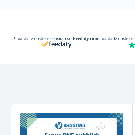
da quello gratuito, con spazio di archiviazione…
Antonello S.
6 Dicembre 2024
Guarda le nostre recensioni su
Feedaty.com
Guarda le nostre r