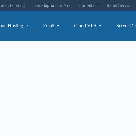
me Generator
Guadagna con Noi
Contattaci
Status Servizi
oud Hosting
Email
Cloud VPS
Server De